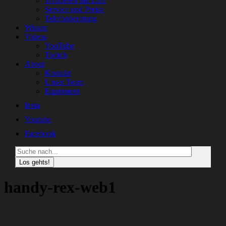
Trainieren mit Lara
Service und Preise
Telefonberatung
Wissen
Videos
YouTube
Twitch
About
Kontakt
Unser Team
Equipment
Insta
Youtube
Facebook
Suche
handy-rex-web1